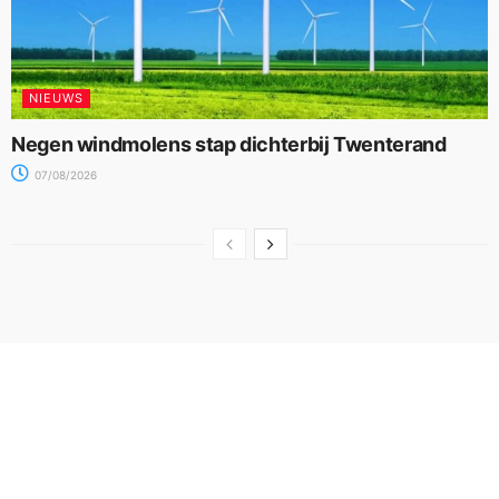
NIEUWS
Negen windmolens stap dichterbij Twenterand
07/08/2026