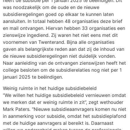
heeft de subsidie per 1 januari 2025 te beëindigen. Dit
was noodzakelijk om de oude en de nieuwe
subsidieregelingen goed op elkaar te kunnen laten
aansluiten. In totaal hebben 48 organisaties deze brief
en mail ontvangen. Hiervan hebben 33 organisaties een
zienswijze ingediend. Zij waren het niet eens met dit
voornemen van Twenterand. Bijna alle organisaties
gaven als belangrijkste reden aan dat zij de inhoud van
de nieuwe subsidieregelingen niet duidelijk vonden.
Naar aanleiding van de ontvangen zienswijzen heeft het
college besloten om de subsidierelaties nog niet per 1
januari 2025 te beëindigen.
Weinig ruimte in het huidige subsidiebeleid
“We willen het huidige subsidiebeleid vernieuwen omdat
we merken dat er weinig ruimte in zit”, zegt wethouder
Mark Paters. “Nieuwe subsidieaanvragers komen nu niet
in aanmerking voor subsidie, omdat het subsidieplafond
met de huidige aanvragers al bereikt is. Daarnaast
willen we onderscheid maken tussen de professionele