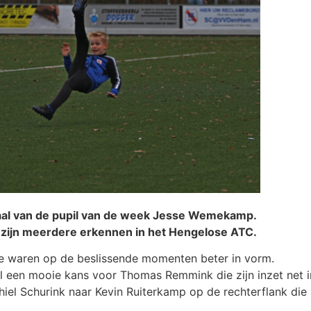
aal van de pupil van de week Jesse Wemekamp.
 zijn meerdere erkennen in het Hengelose ATC.
ie waren op de beslissende momenten beter in vorm.
 een mooie kans voor Thomas Remmink die zijn inzet net in 
iel Schurink naar Kevin Ruiterkamp op de rechterflank die