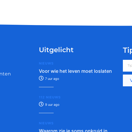
Uitgelicht
Ti
NIEUWS
Voor wie het leven moet loslaten
nten
7 uur ago
112 NIEUWS
9 uur ago
NIEUWS
Waarom zie je soms onkruid in