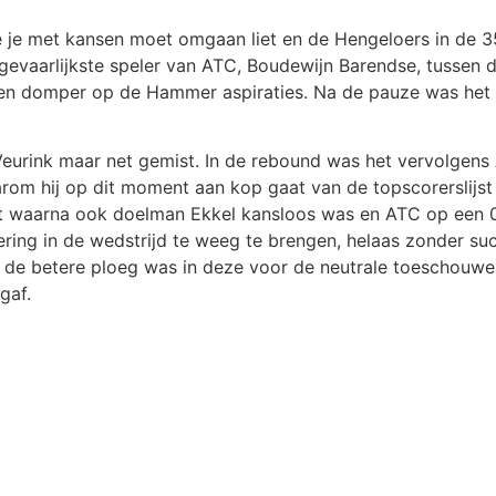
e met kansen moet omgaan liet en de Hengeloers in de 35e
 gevaarlijkste speler van ATC, Boudewijn Barendse, tussen
een domper op de Hammer aspiraties. Na de pauze was het
 Veurink maar net gemist. In de rebound was het vervolgens
arom hij op dit moment aan kop gaat van de topscorerslijst
t waarna ook doelman Ekkel kansloos was en ATC op een 
ing in de wedstrijd te weeg te brengen, helaas zonder su
 de betere ploeg was in deze voor de neutrale toeschouwer
gaf.