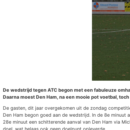
De wedstrijd tegen ATC begon met een fabuleuze omh
Daarna moest Den Ham, na een mooie pot voetbal, toch
De gasten, dit jaar overgekomen uit de zondag competit
Den Ham begon goed aan de wedstrijd. In de 8e minuut al
28e minuut een schitterende aanval van Den Ham via Mich
doel, wat helaas ook geen doelpunt opleverde.