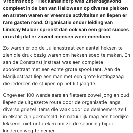
Vroomshoop – Het kanaaldorp was Zaterdagavond
compleet in de ban van Halloween op diverse plekken
en straten waren er vreemde activiteiten en liepen er
rare gasten rond. Organisatie onder leiding van
Lindsay Mulder spreekt dan ook van een groot succes
en is blij dat er zoveel mensen weer meedoen.
Zo waren er op de Julianastraat een aantal heksen te
zien die druk bezig waren om heksen soep te maken. En
aan de Constanstijnstraat was een complete
spookstraat met een echte grote spooktent. Aan de
Marijkestraat liep een man met een grote kettingzaag
die iedereen de stuipen op het lijf jaagde.
Ongeveer 100 wandelaars en fietsers zowel jong en oud
liepen de uitgezette route door de organisatie langs
diverse griezel items die vaak door de deelnemers zelf
in elkaar zijn geknutseld. En natuurlijk mag een heerlijke
lekkernij niet ontbreken om zo de spanning bij de
kinderen weg te nemen.