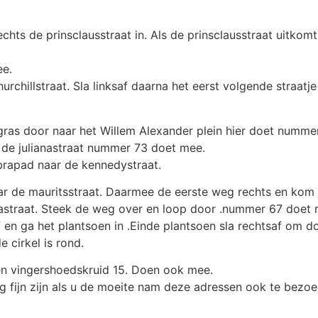
echts de prinsclausstraat in. Als de prinsclausstraat uitkom
ee.
chillstraat. Sla linksaf daarna het eerst volgende straatje 
 gras door naar het Willem Alexander plein hier doet numme
ar de julianastraat nummer 73 doet mee.
ebrapad naar de kennedystraat.
r de mauritsstraat. Daarmee de eerste weg rechts en kom je
nastraat. Steek de weg over en loop door .nummer 67 doet 
f en ga het plantsoen in .Einde plantsoen sla rechtsaf om do
 cirkel is rond.
en vingershoedskruid 15. Doen ook mee.
rg fijn zijn als u de moeite nam deze adressen ook te bezo