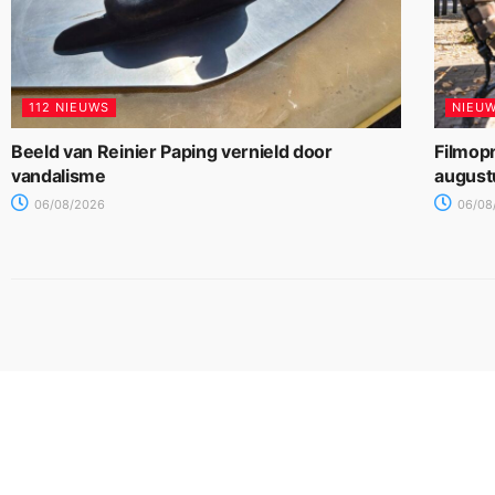
112 NIEUWS
NIEU
Beeld van Reinier Paping vernield door
Filmop
vandalisme
august
06/08/2026
06/08