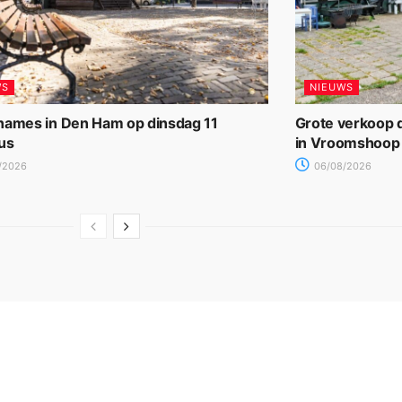
WS
NIEUWS
names in Den Ham op dinsdag 11
Grote verkoop d
us
in Vroomshoop
/2026
06/08/2026