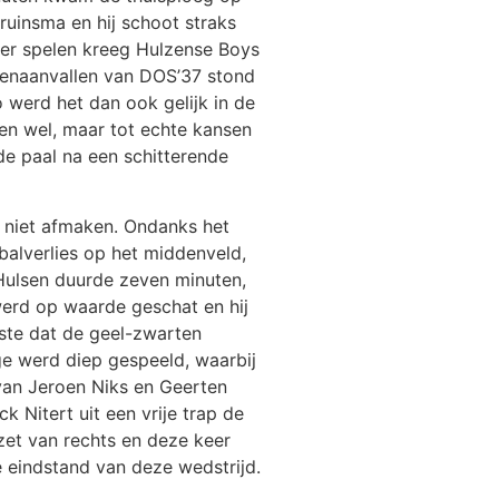
uinsma en hij schoot straks
ier spelen kreeg Hulzense Boys
genaanvallen van DOS’37 stond
werd het dan ook gelijk in de
den wel, maar tot echte kansen
de paal na een schitterende
 niet afmaken. Ondanks het
alverlies op het middenveld,
Hulsen duurde zeven minuten,
erd op waarde geschat en hij
rste dat de geel-zwarten
age werd diep gespeeld, waarbij
van Jeroen Niks en Geerten
k Nitert uit een vrije trap de
zet van rechts en deze keer
 eindstand van deze wedstrijd.