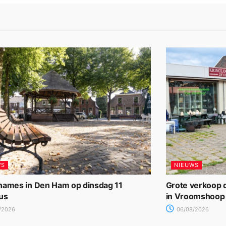
WS
NIEUWS
names in Den Ham op dinsdag 11
Grote verkoop d
us
in Vroomshoop
/2026
06/08/2026