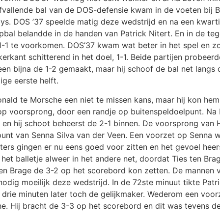
vallende bal van de DOS-defensie kwam in de voeten bij Br
Boys. DOS ’37 speelde matig deze wedstrijd en na een kwart
bal belandde in de handen van Patrick Nitert. En in de te
-1 te voorkomen. DOS’37 kwam wat beter in het spel en zo 
erkant schitterend in het doel, 1-1. Beide partijen probeer
en bijna de 1-2 gemaakt, maar hij schoof de bal net langs 
ige eerste helft.
nald te Morsche een niet te missen kans, maar hij kon hem
 voorsprong, door een randje op buitenspeldoelpunt. Na b
en hij schoot beheerst de 2-1 binnen. De voorsprong van 
nt van Senna Silva van der Veen. Een voorzet op Senna w
rters gingen er nu eens goed voor zitten en het gevoel hee
het balletje alweer in het andere net, doordat Ties ten Br
en Brage de 3-2 op het scorebord kon zetten. De mannen 
ig moeilijk deze wedstrijd. In de 72ste minuut tikte Patric
 drie minuten later toch de gelijkmaker. Wederom een voor
. Hij bracht de 3-3 op het scorebord en dit was tevens de