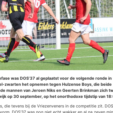
efase was DOS’37 al geplaatst voor de volgende ronde in
el-zwarten het opnemen tegen Hulzense Boys, die beide
 de mannen van Jeroen Niks en Geerten Brinkman zich t
wijk op 30 september, op het onorthodoxe tijdstip van 18:
 die tevens bij de Vriezenveners in de competitie zit. DOS 
e vorm. DOS’37 was nog niet echt wakker en al na zeven m