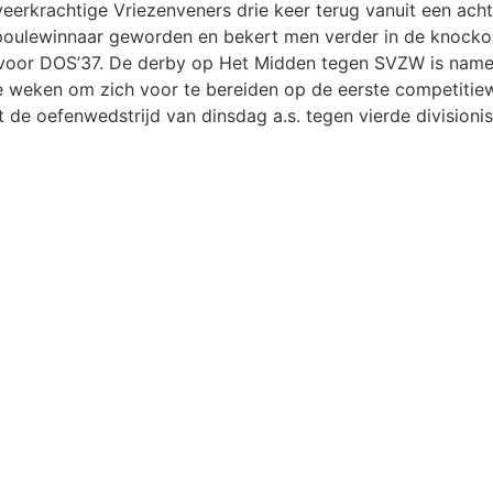
erkrachtige Vriezenveners drie keer terug vanuit een ach
 poulewinnaar geworden en bekert men verder in de knockou
et voor DOS’37. De derby op Het Midden tegen SVZW is namel
 weken om zich voor te bereiden op de eerste competitiewe
 de oefenwedstrijd van dinsdag a.s. tegen vierde divisioni