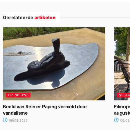
Gerelateerde
artikelen
112 NIEUWS
NIEU
Beeld van Reinier Paping vernield door
Filmop
vandalisme
august
06/08/2026
06/08