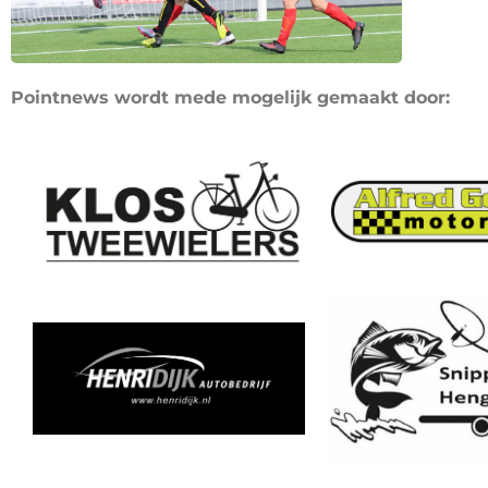
Pointnews wordt mede mogelijk gemaakt door: