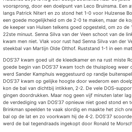
voorsprong, door een doelpunt van Leco Bruinsma. Een af
langs Patrick Nitert en zo stond het 1-0 voor Hulzense 
een goede mogelijkheid om de 2-0 te maken, maar de kop
de keeper van Hulsen telkens goed opgesteld, om zo de 1
22ste minuut. Senna Silva van der Veen schoot van de link
kwam men niet. Vlak voor rust had Senna Silva van der Ve
steekbal van Martijn Olde Olthof. Ruststand 1-1 in een mat
DOS’37 kwam goed uit de kleedkamer en na rust miste Ro
goede begin van DOS’37 kwam toch de thuisploeg weer op
werd Sander Kamphuis weggestuurd op randje buitenspel 
DOS’37 kwam op gelijke hoogte door wederom een doelpu
kon de bal van dichtbij intikken, 2-2. De vele DOS-suppo
gingen doordrukken. Maar nog geen vijf minuten later lag 
de verdediging van DOS’37 opnieuw niet goed stond en t
Brinkman speelden te vaak slordig en maakte het zich onnod
bal op de lat en zo voorkwam hij de 4-2. DOS’37 scoorde
werd de bal tegendraads ingekopt door Ronald te Morsche