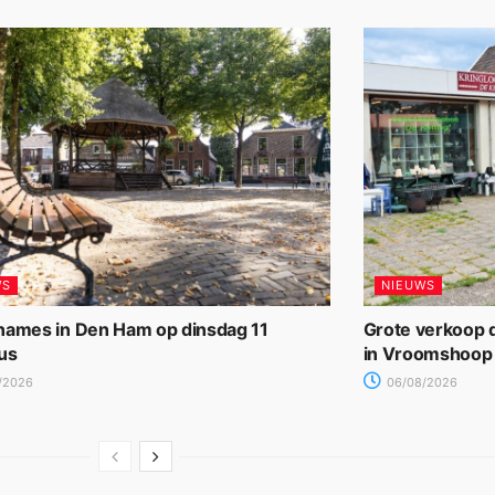
WS
NIEUWS
names in Den Ham op dinsdag 11
Grote verkoop d
us
in Vroomshoop
/2026
06/08/2026