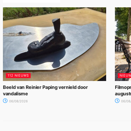
112 NIEUWS
NIEU
Beeld van Reinier Paping vernield door
Filmop
vandalisme
august
06/08/2026
06/08