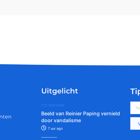
Uitgelicht
Ti
112 NIEUWS
Beeld van Reinier Paping vernield
nten
door vandalisme
7 uur ago