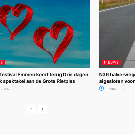
WS
NIEUWS
rfestival Emmen keert terug Drie dagen
N36 halverwege
jk spektakel aan de Grote Rietplas
afgesloten voo
/2026
05/08/2026