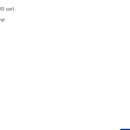
00 uur).
e!