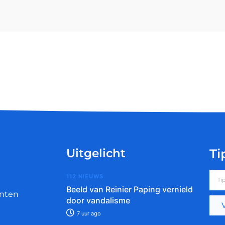
Uitgelicht
Ti
112 NIEUWS
Beeld van Reinier Paping vernield
nten
door vandalisme
7 uur ago