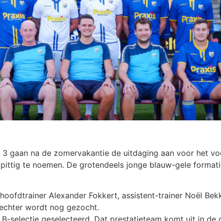
3 gaan na de zomervakantie de uitdaging aan voor het v
t pittig te noemen. De grotendeels jonge blauw-gele format
t: hoofdtrainer Alexander Fokkert, assistent-trainer Noël 
rechter wordt nog gezocht.
-selectie geselecteerd. Dat prestatieteam komt uit in de 