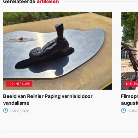
Gerelateerde
artikelen
112 NIEUWS
NIEU
Beeld van Reinier Paping vernield door
Filmop
vandalisme
august
06/08/2026
06/08