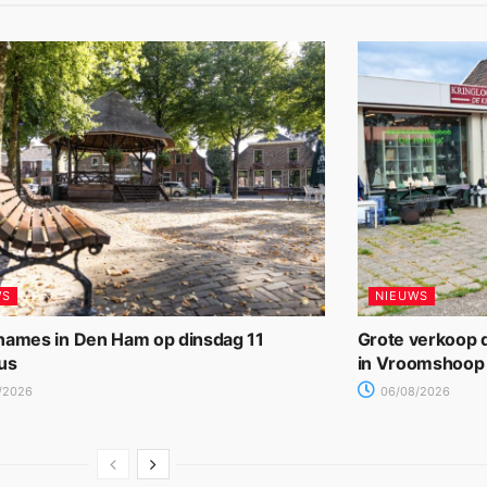
WS
NIEUWS
names in Den Ham op dinsdag 11
Grote verkoop d
us
in Vroomshoop
/2026
06/08/2026