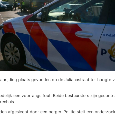
nrijding plaats gevonden op de Julianastraat ter hoogte va
delijk een voorrangs fout. Beide bestuursters zijn gecont
kenhuis.
en afgesleept door een berger. Politie stelt een onderzoek