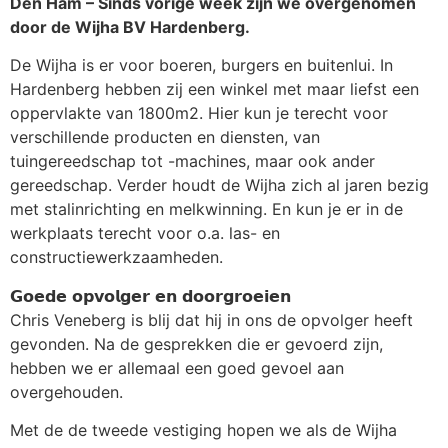
Den Ham – Sinds vorige week zijn we overgenomen
door de Wijha BV Hardenberg.
De Wijha is er voor boeren, burgers en buitenlui. In
Hardenberg hebben zij een winkel met maar liefst een
oppervlakte van 1800m2. Hier kun je terecht voor
verschillende producten en diensten, van
tuingereedschap tot -machines, maar ook ander
gereedschap. Verder houdt de Wijha zich al jaren bezig
met stalinrichting en melkwinning. En kun je er in de
werkplaats terecht voor o.a. las- en
constructiewerkzaamheden.
𝗚𝗼𝗲𝗱𝗲 𝗼𝗽𝘃𝗼𝗹𝗴𝗲𝗿 𝗲𝗻 𝗱𝗼𝗼𝗿𝗴𝗿𝗼𝗲𝗶𝗲𝗻
Chris Veneberg is blij dat hij in ons de opvolger heeft
gevonden. Na de gesprekken die er gevoerd zijn,
hebben we er allemaal een goed gevoel aan
overgehouden.
Met de de tweede vestiging hopen we als de Wijha