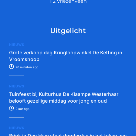
112 Vriezenveen
Uitgelicht
NIEUWS
Grote verkoop dag Kringloopwinkel De Ketting in
Vroomshoop
20 minuten ago
NIEUWS
Tuinfeest bij Kulturhus De Klaampe Westerhaar
belooft gezellige middag voor jong en oud
2 uur ago
NIEUWS
Brink in Den Ham staat donderdag in het teken van