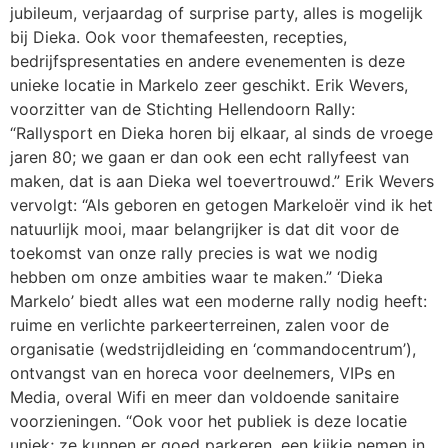
jubileum, verjaardag of surprise party, alles is mogelijk
bij Dieka. Ook voor themafeesten, recepties,
bedrijfspresentaties en andere evenementen is deze
unieke locatie in Markelo zeer geschikt. Erik Wevers,
voorzitter van de Stichting Hellendoorn Rally:
“Rallysport en Dieka horen bij elkaar, al sinds de vroege
jaren 80; we gaan er dan ook een echt rallyfeest van
maken, dat is aan Dieka wel toevertrouwd.” Erik Wevers
vervolgt: “Als geboren en getogen Markeloër vind ik het
natuurlijk mooi, maar belangrijker is dat dit voor de
toekomst van onze rally precies is wat we nodig
hebben om onze ambities waar te maken.” ‘Dieka
Markelo’ biedt alles wat een moderne rally nodig heeft:
ruime en verlichte parkeerterreinen, zalen voor de
organisatie (wedstrijdleiding en ‘commandocentrum’),
ontvangst van en horeca voor deelnemers, VIPs en
Media, overal Wifi en meer dan voldoende sanitaire
voorzieningen. “Ook voor het publiek is deze locatie
uniek; ze kunnen er goed parkeren, een kijkje nemen in