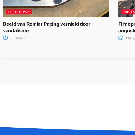
112 NIEUWS
NIEU
Beeld van Reinier Paping vernield door
Filmop
vandalisme
august
06/08/2026
06/08