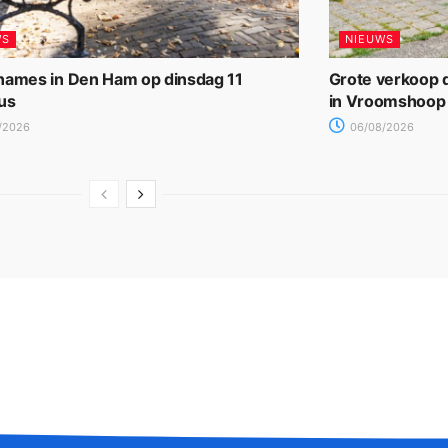
WS
NIEUWS
names in Den Ham op dinsdag 11
Grote verkoop d
us
in Vroomshoop
/2026
06/08/2026