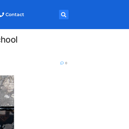
Contact
chool
0