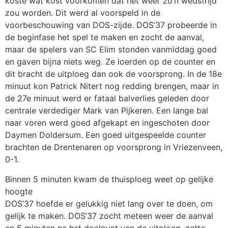
koste wat kost voorkomen dat het weer zo’n wedstrijd
zou worden. Dit werd al voorspeld in de
voorbeschouwing van DOS-zijde. DOS’37 probeerde in
de beginfase het spel te maken en zocht de aanval,
maar de spelers van SC Elim stonden vanmiddag goed
en gaven bijna niets weg. Ze loerden op de counter en
dit bracht de uitploeg dan ook de voorsprong. In de 18e
minuut kon Patrick Nitert nog redding brengen, maar in
de 27e minuut werd er fataal balverlies geleden door
centrale verdediger Mark van Pijkeren. Een lange bal
naar voren werd goed afgekapt en ingeschoten door
Daymen Doldersum. Een goed uitgespeelde counter
brachten de Drentenaren op voorsprong in Vriezenveen,
0-1.
Binnen 5 minuten kwam de thuisploeg weet op gelijke
hoogte
DOS’37 hoefde er gelukkig niet lang over te doen, om
gelijk te maken. DOS’37 zocht meteen weer de aanval
en 5 minuten na het doelpunt van de uitploeg, zette