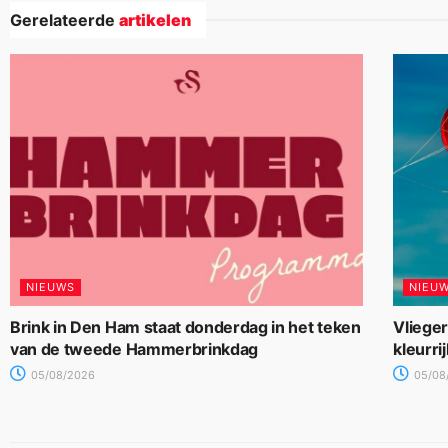
Gerelateerde
artikelen
NIEUWS
NIEU
Brink in Den Ham staat donderdag in het teken
Vliege
van de tweede Hammerbrinkdag
kleurri
05/08/2026
05/08