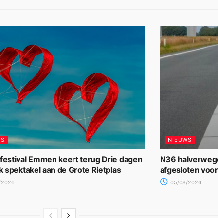
WS
NIEUWS
rfestival Emmen keert terug Drie dagen
N36 halverwege
jk spektakel aan de Grote Rietplas
afgesloten voo
/2026
05/08/2026