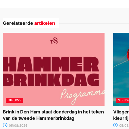
Gerelateerde
artikelen
NIEUWS
NIEU
Brink in Den Ham staat donderdag in het teken
Vliege
van de tweede Hammerbrinkdag
kleurri
05/08/2026
05/08