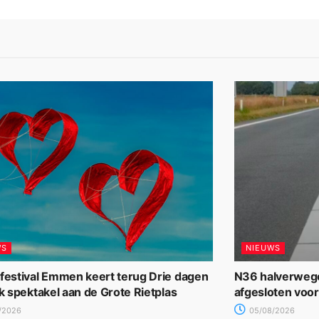
WS
NIEUWS
rfestival Emmen keert terug Drie dagen
N36 halverwege
jk spektakel aan de Grote Rietplas
afgesloten voo
/2026
05/08/2026