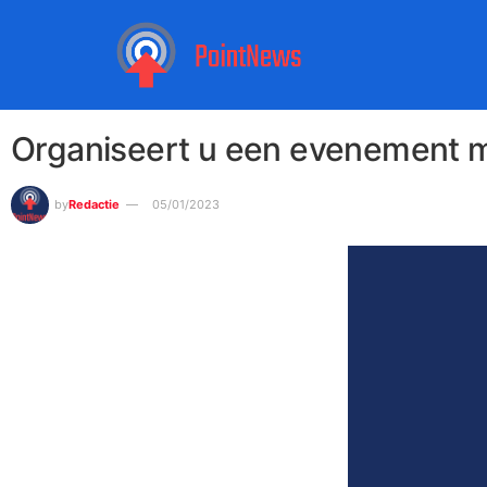
Organiseert u een evenement me
by
Redactie
05/01/2023