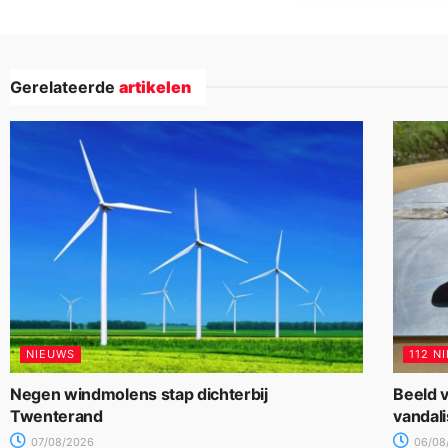
Gerelateerde
artikelen
NIEUWS
112 N
Negen windmolens stap dichterbij
Beeld v
Twenterand
vandal
07/08/2026
06/08