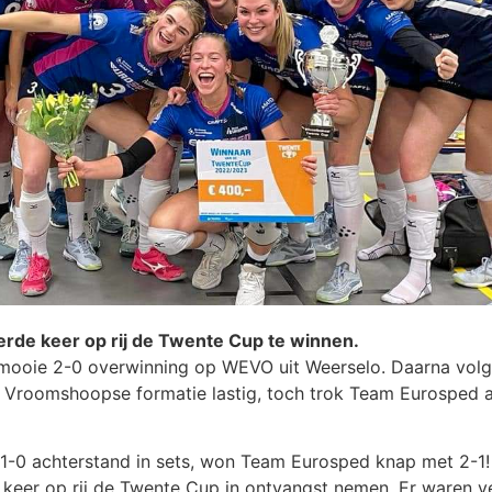
erde keer op rij de Twente Cup te winnen.
 mooie 2-0 overwinning op WEVO uit Weerselo. Daarna volg
e Vroomshoopse formatie lastig, toch trok Team Eurosped a
n 1-0 achterstand in sets, won Team Eurosped knap met 2-1!
eer op rij de Twente Cup in ontvangst nemen. Er waren ve