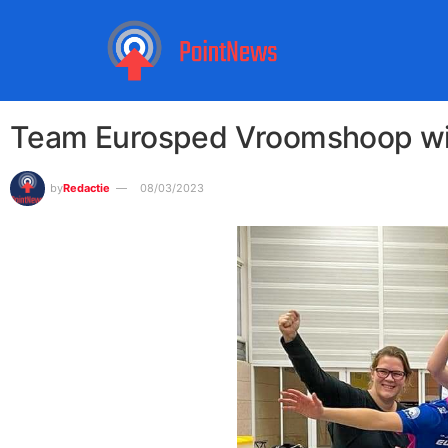
Team Eurosped Vroomshoop wint
by
Redactie
08/03/2023