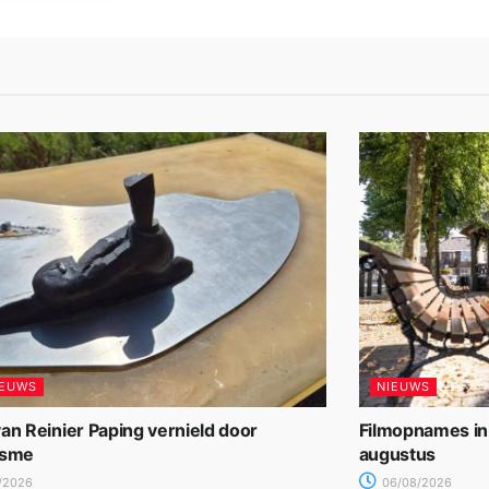
IEUWS
NIEUWS
an Reinier Paping vernield door
Filmopnames in
isme
augustus
/2026
06/08/2026