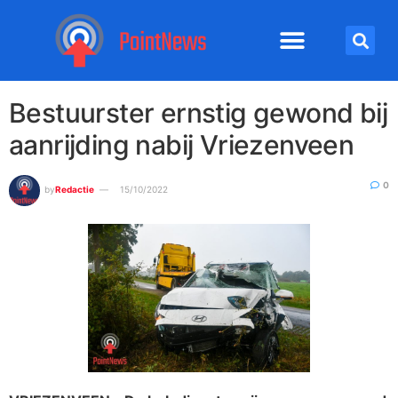
Bestuurster ernstig gewond bij
aanrijding nabij Vriezenveen
0
by
Redactie
15/10/2022