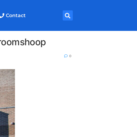
Contact
 Vroomshoop
0