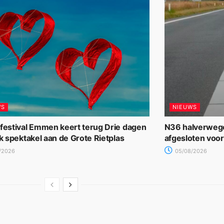
WS
NIEUWS
rfestival Emmen keert terug Drie dagen
N36 halverwege
jk spektakel aan de Grote Rietplas
afgesloten voo
/2026
05/08/2026