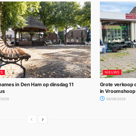
WS
NIEUWS
names in Den Ham op dinsdag 11
Grote verkoop d
us
in Vroomshoop
/2026
06/08/2026