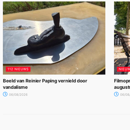
112 NIEUWS
NIEU
Beeld van Reinier Paping vernield door
Filmop
vandalisme
august
06/08/2026
06/08