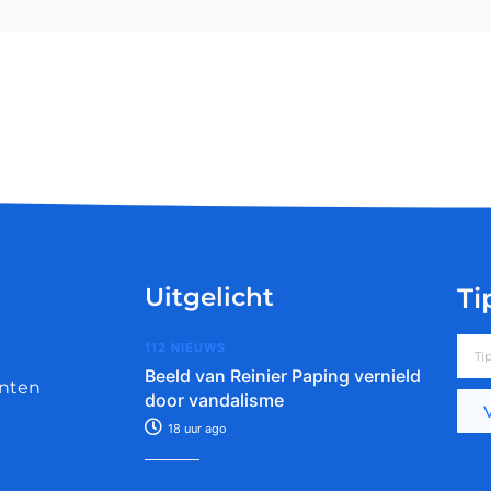
Uitgelicht
Ti
112 NIEUWS
Beeld van Reinier Paping vernield
nten
door vandalisme
18 uur ago