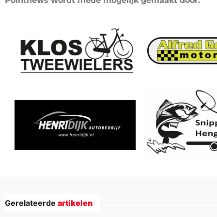
Pointnews wordt mede mogelijk gemaakt door:
Gerelateerde
artikelen