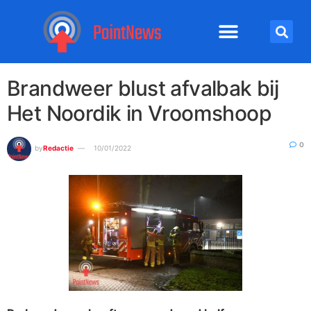
Brandweer blust afvalbak bij
Het Noordik in Vroomshoop
0
by
Redactie
10/01/2022