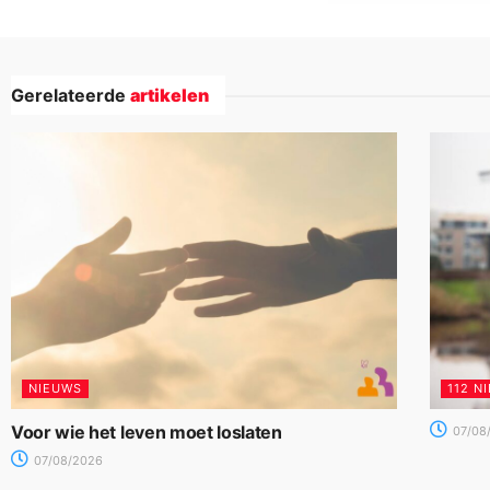
Gerelateerde
artikelen
NIEUWS
112 N
Voor wie het leven moet loslaten
07/08
07/08/2026