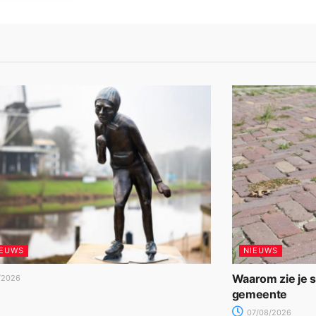
IEUWS
NIEUWS
Waarom zie je 
/2026
gemeente
07/08/2026