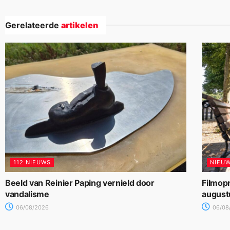
Gerelateerde
artikelen
112 NIEUWS
NIEU
Beeld van Reinier Paping vernield door
Filmop
vandalisme
august
06/08/2026
06/08