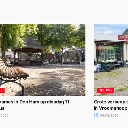
WS
NIEUWS
names in Den Ham op dinsdag 11
Grote verkoop d
us
in Vroomshoop
/2026
06/08/2026