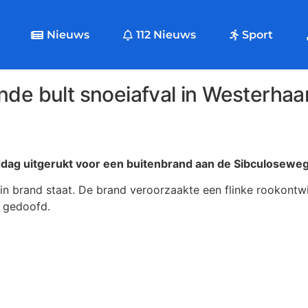
Nieuws
112 Nieuws
Sport
nde bult snoeiafval in Westerhaa
ag uitgerukt voor een buitenbrand aan de Sibculoseweg
t in brand staat. De brand veroorzaakte een flinke rookont
r gedoofd.