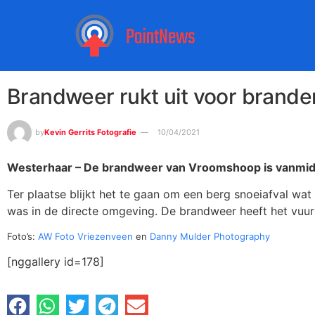
Brandweer rukt uit voor brande
by
Kevin Gerrits Fotografie
10/04/2021
Westerhaar – De brandweer van Vroomshoop is vanmidd
Ter plaatse blijkt het te gaan om een berg snoeiafval wa
was in de directe omgeving. De brandweer heeft het vuu
Foto’s:
AW Foto Vriezenveen
en
Danny Mulder Photography
[nggallery id=178]