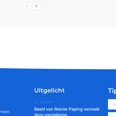
Uitgelicht
Ti
112 NIEUWS
Beeld van Reinier Paping vernield
nten
door vandalisme