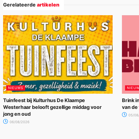
Gerelateerde
artikelen
NIEUWS
NIEU
Tuinfeest bij Kulturhus De Klaampe
Brink i
Westerhaar belooft gezellige middag voor
van de
jong en oud
05/08
06/08/2026