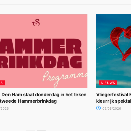
WS
NIEUWS
n Den Ham staat donderdag in het teken
Vliegerfestival
 tweede Hammerbrinkdag
kleurrijk spekta
/2026
05/08/2026