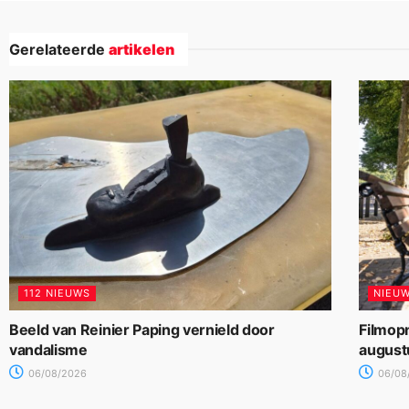
Gerelateerde
artikelen
112 NIEUWS
NIEU
Beeld van Reinier Paping vernield door
Filmop
vandalisme
august
06/08/2026
06/08