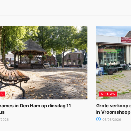
WS
NIEUWS
names in Den Ham op dinsdag 11
Grote verkoop d
us
in Vroomshoop
/2026
06/08/2026