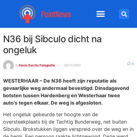
N36 bij Sibculo dicht na
ongeluk
0
by
Kevin Gerrits Fotografie
24/11/2020
WESTERHAAR – De N36 heeft zijn reputatie als
gevaarlijke weg andermaal bevestigd. Dinsdagavond
botsten tussen Hardenberg en Westerhaar twee
auto’s tegen elkaar. De weg is afgesloten.
Het ongeluk gebeurde ter hoogte van de
oversteekplaats bij de Tachtig Bunderweg, net buiten
Sibculo. Brokstukken liggen verspreid over de weg en in
de berm. Een persoon raakte lichtgewond. Deze werd