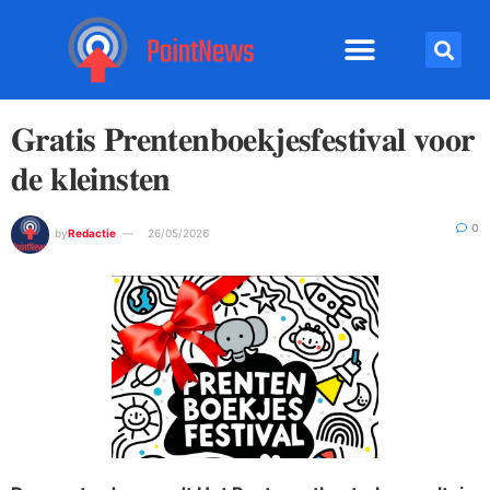
𝐆𝐫𝐚𝐭𝐢𝐬 𝐏𝐫𝐞𝐧𝐭𝐞𝐧𝐛𝐨𝐞𝐤𝐣𝐞𝐬𝐟𝐞𝐬𝐭𝐢𝐯𝐚𝐥 𝐯𝐨𝐨𝐫
𝐝𝐞 𝐤𝐥𝐞𝐢𝐧𝐬𝐭𝐞𝐧
0
by
Redactie
26/05/2026