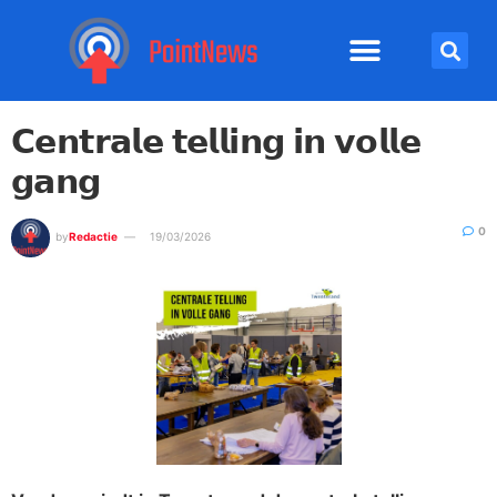
𝗖𝗲𝗻𝘁𝗿𝗮𝗹𝗲 𝘁𝗲𝗹𝗹𝗶𝗻𝗴 𝗶𝗻 𝘃𝗼𝗹𝗹𝗲
𝗴𝗮𝗻𝗴
0
by
Redactie
19/03/2026