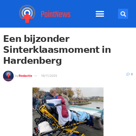
𝗘𝗲𝗻 𝗯𝗶𝗷𝘇𝗼𝗻𝗱𝗲𝗿
𝗦𝗶𝗻𝘁𝗲𝗿𝗸𝗹𝗮𝗮𝘀𝗺𝗼𝗺𝗲𝗻𝘁 𝗶𝗻
𝗛𝗮𝗿𝗱𝗲𝗻𝗯𝗲𝗿𝗴
0
by
Redactie
16/11/2025