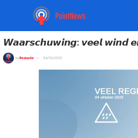
𝙒𝙖𝙖𝙧𝙨𝙘𝙝𝙪𝙬𝙞𝙣𝙜: 𝙫𝙚𝙚𝙡 𝙬𝙞𝙣𝙙 𝙚
by
Redactie
04/10/2025