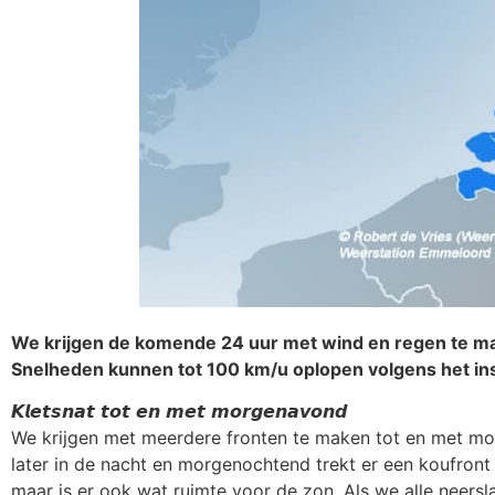
We krijgen de komende 24 uur met wind en regen te ma
Snelheden kunnen tot 100 km/u oplopen volgens het inst
𝙆𝙡𝙚𝙩𝙨𝙣𝙖𝙩 𝙩𝙤𝙩 𝙚𝙣 𝙢𝙚𝙩 𝙢𝙤𝙧𝙜𝙚𝙣𝙖𝙫𝙤𝙣𝙙
We krijgen met meerdere fronten te maken tot en met mo
later in de nacht en morgenochtend trekt er een koufront
maar is er ook wat ruimte voor de zon. Als we alle neer