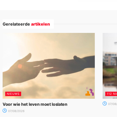
Gerelateerde
artikelen
NIEUWS
112 N
Voor wie het leven moet loslaten
07/08
07/08/2026