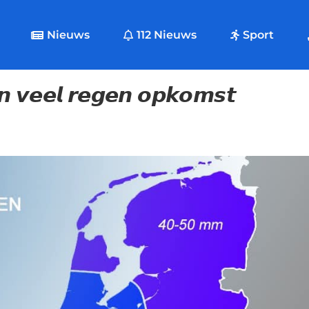
Nieuws
112 Nieuws
Sport
𝙣 𝙫𝙚𝙚𝙡 𝙧𝙚𝙜𝙚𝙣 𝙤𝙥𝙠𝙤𝙢𝙨𝙩