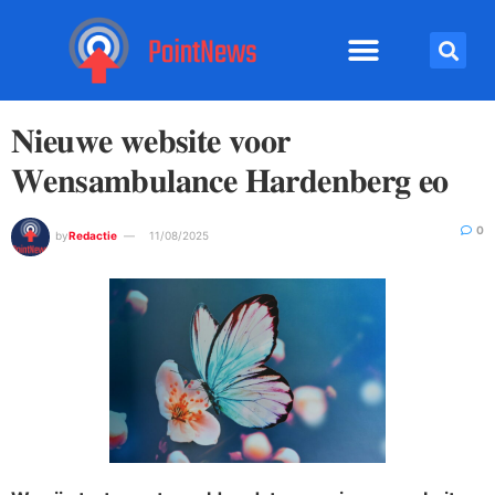
112 Nieuws
𝐍𝐢𝐞𝐮𝐰𝐞 𝐰𝐞𝐛𝐬𝐢𝐭𝐞 𝐯𝐨𝐨𝐫
𝐖𝐞𝐧𝐬𝐚𝐦𝐛𝐮𝐥𝐚𝐧𝐜𝐞 𝐇𝐚𝐫𝐝𝐞𝐧𝐛𝐞𝐫𝐠 𝐞𝐨
0
by
Redactie
11/08/2025